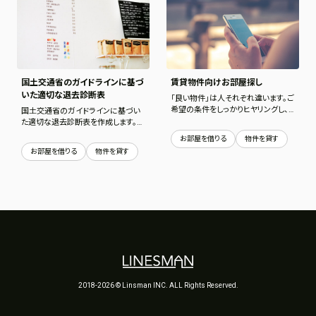
国土交通省のガイドラインに基づ
賃貸物件向けお部屋探し
いた適切な退去診断表
「良い物件」は人それぞれ違います。ご
希望の条件をしっかりヒヤリングし、
国土交通省のガイドラインに基づい
物件はもちろん、契約内容、管理会社
た適切な退去診断表を作成します。
なども調査し、納得できる物件を探し
また契約内容も診断。 適切な退去
お部屋を借りる
物件を貸す
出します。
費用を算出します。
お部屋を借りる
物件を貸す
2018-2026 © Linsman INC. ALL Rights Reserved.