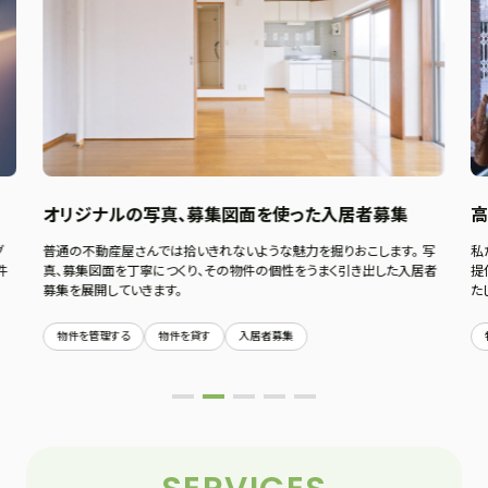
オリジナルの写真、募集図面を使った入居者募集
普通の不動産屋さんでは拾いきれないような魅力を掘りおこします。 写
私
グ
真、募集図面を丁寧につくり、その物件の個性をうまく引き出した入居者
提
件
募集を展開していきます。
た
物件を管理する
物件を貸す
入居者募集