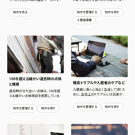
提供しており、お客様が不動産売却を
真、募集図面を丁寧につくり、その物
検討する際に必要な情報を提供いた
件の個性をうまく引き出した入居者募
物件を売る
物件を管理する
物件を貸す
します。
集を展開していきます。
入居者募集
100を超える細かい退去時の点検
騒音トラブルや入居者のケアなど
と精算
入居者に長く心地よく生活して頂くた
退去時の立ち会い・点検は、100を超
めに、生活上のトラブルには迅速かつ
える細かい点検項目を用意していま
丁寧に対応します。 トラブルの対応は
す。 点検漏れでの後処理は、お互いに
もちろん、入居者への丁寧な対応も
いい気持ちはしません。次の生活へ気
物件を管理する
物件を貸す
物件を管理する
物件を貸す
お任せください。
持ち良く向かうために、きめ細かく点
検をします。