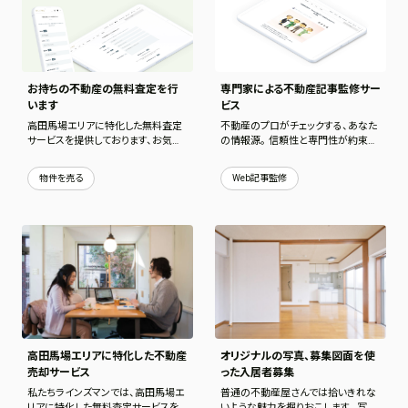
お持ちの不動産の無料査定を行
専門家による不動産記事監修サー
います
ビス
高田馬場エリアに特化した無料査定
不動産のプロがチェックする、あなた
サービスを提供しております、お気軽
の情報源。 信頼性と専門性が約束さ
に利用ください。
れた記事サービスを提供いたします。
物件を売る
Web記事監修
高田馬場エリアに特化した不動産
オリジナルの写真、募集図面を使
売却サービス
った入居者募集
私たちラインズマンでは、高田馬場エ
普通の不動産屋さんでは拾いきれな
リアに特化した無料査定サービスを
いような魅力を掘りおこします。 写