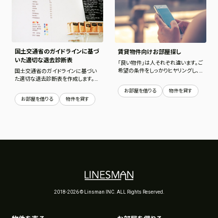
国土交通省のガイドラインに基づ
賃貸物件向けお部屋探し
いた適切な退去診断表
「良い物件」は人それぞれ違います。ご
希望の条件をしっかりヒヤリングし、
国土交通省のガイドラインに基づい
物件はもちろん、契約内容、管理会社
た適切な退去診断表を作成します。
なども調査し、納得できる物件を探し
また契約内容も診断。 適切な退去
お部屋を借りる
物件を貸す
出します。
費用を算出します。
お部屋を借りる
物件を貸す
2018-2026 © Linsman INC. ALL Rights Reserved.